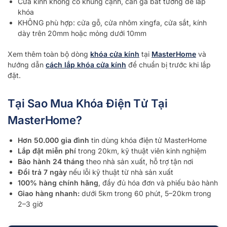
Cửa kính không có khung cạnh, cần gá bắt tường để lắp
khóa
KHÔNG phù hợp: cửa gỗ, cửa nhôm xingfa, cửa sắt, kính
dày trên 20mm hoặc mỏng dưới 10mm
Xem thêm toàn bộ dòng
khóa cửa kính
tại
MasterHome
và
hướng dẫn
cách lắp khóa cửa kính
để chuẩn bị trước khi lắp
đặt.
Tại Sao Mua Khóa Điện Tử Tại
MasterHome?
Hơn 50.000 gia đình
tin dùng khóa điện tử MasterHome
Lắp đặt miễn phí
trong 20km, kỹ thuật viên kinh nghiệm
Bảo hành 24 tháng
theo nhà sản xuất, hỗ trợ tận nơi
Đổi trả 7 ngày
nếu lỗi kỹ thuật từ nhà sản xuất
100% hàng chính hãng
, đầy đủ hóa đơn và phiếu bảo hành
Giao hàng nhanh:
dưới 5km trong 60 phút, 5–20km trong
2–3 giờ