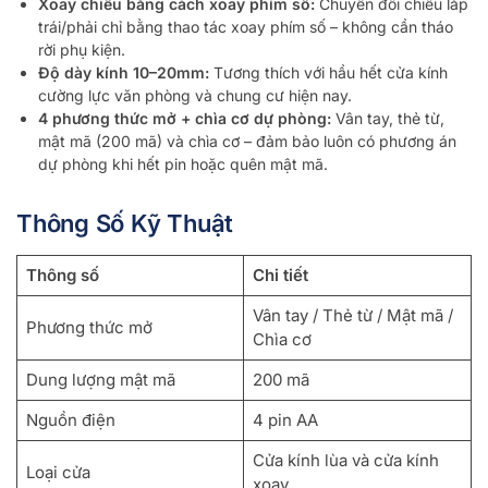
Xoay chiều bằng cách xoay phím số:
Chuyển đổi chiều lắp
trái/phải chỉ bằng thao tác xoay phím số – không cần tháo
rời phụ kiện.
Độ dày kính 10–20mm:
Tương thích với hầu hết cửa kính
cường lực văn phòng và chung cư hiện nay.
4 phương thức mở + chìa cơ dự phòng:
Vân tay, thẻ từ,
mật mã (200 mã) và chìa cơ – đảm bảo luôn có phương án
dự phòng khi hết pin hoặc quên mật mã.
Thông Số Kỹ Thuật
Thông số
Chi tiết
Vân tay / Thẻ từ / Mật mã /
Phương thức mở
Chìa cơ
Dung lượng mật mã
200 mã
Nguồn điện
4 pin AA
Cửa kính lùa và cửa kính
Loại cửa
xoay