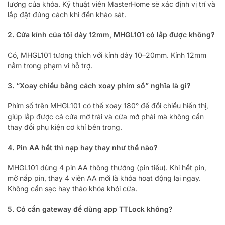
lượng của khóa. Kỹ thuật viên MasterHome sẽ xác định vị trí và
lắp đặt đúng cách khi đến khảo sát.
2. Cửa kính của tôi dày 12mm, MHGL101 có lắp được không?
Có, MHGL101 tương thích với kính dày 10–20mm. Kính 12mm
nằm trong phạm vi hỗ trợ.
3. “Xoay chiều bằng cách xoay phím số” nghĩa là gì?
Phím số trên MHGL101 có thể xoay 180° để đổi chiều hiển thị,
giúp lắp được cả cửa mở trái và cửa mở phải mà không cần
thay đổi phụ kiện cơ khí bên trong.
4. Pin AA hết thì nạp hay thay như thế nào?
MHGL101 dùng 4 pin AA thông thường (pin tiểu). Khi hết pin,
mở nắp pin, thay 4 viên AA mới là khóa hoạt động lại ngay.
Không cần sạc hay tháo khóa khỏi cửa.
5. Có cần gateway để dùng app TTLock không?