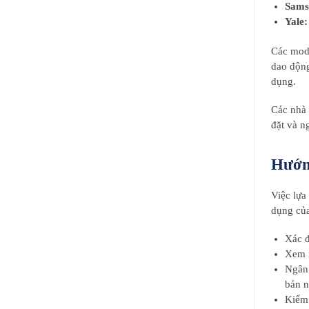
Sams
Yale:
Các mode
dao động
dụng.
Các nhà 
đặt và n
Hướn
Việc lựa
dụng của
Xác đ
Xem x
Ngân 
bản n
Kiểm 