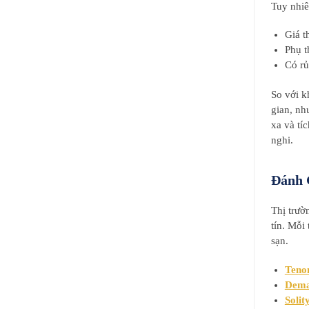
Tuy nhi
Giá t
Phụ t
Có rủ
So với k
gian, nh
xa và tí
nghi.
Đánh 
Thị trườ
tín. Mỗi
sạn.
Teno
Dem
Solit