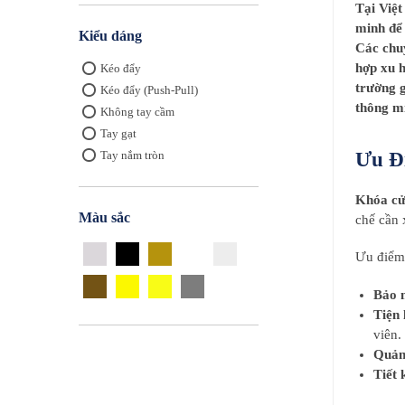
Tại Việt
minh để 
Kiểu dáng
Các chuy
hợp xu 
Kéo đẩy
trường g
Kéo đẩy (Push-Pull)
thông mi
Không tay cầm
Tay gạt
Ưu Đ
Tay nắm tròn
Khóa cử
Màu sắc
chế cần 
Ưu điểm
Bảo 
Tiện 
viên.
Quản
Tiết 