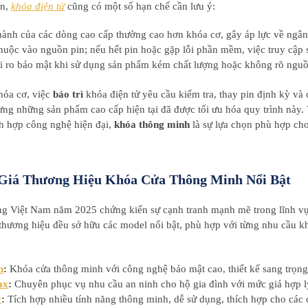
ên,
khóa điện tử
cũng có một số hạn chế cần lưu ý:
hành của các dòng cao cấp thường cao hơn khóa cơ, gây áp lực về ngân
huộc vào nguồn pin; nếu hết pin hoặc gặp lỗi phần mềm, việc truy cập 
i ro bảo mật khi sử dụng sản phẩm kém chất lượng hoặc không rõ nguồ
hóa cơ, việc
bảo trì
khóa điện tử yêu cầu kiểm tra, thay pin định kỳ và
ưng những sản phẩm cao cấp hiện tại đã được tối ưu hóa quy trình này. 
ch hợp công nghệ hiện đại,
khóa thông minh
là sự lựa chọn phù hợp cho
Giá Thương Hiệu Khóa Cửa Thông Minh Nổi Bật
ng Việt Nam năm 2025 chứng kiến sự cạnh tranh mạnh mẽ trong lĩnh v
 thương hiệu đều sở hữu các model nổi bật, phù hợp với từng nhu cầu 
n
:
Khóa cửa thông minh với công nghệ bảo mật cao, thiết kế sang trọng
ax
:
Chuyên phục vụ nhu cầu an ninh cho hộ gia đình với mức giá hợp l
y
:
Tích hợp nhiều tính năng thông minh, dễ sử dụng, thích hợp cho các c