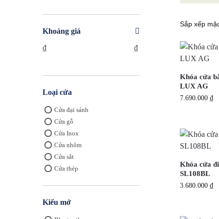
Khoảng giá
₫
₫
Khóa cửa b
LUX AG
Loại cửa
7.690.000
₫
Cửa đại sảnh
Cửa gỗ
Cửa Inox
Cửa nhôm
Cửa sắt
Khóa cửa đi
Cửa thép
SL108BL
3.680.000
₫
Kiểu mở