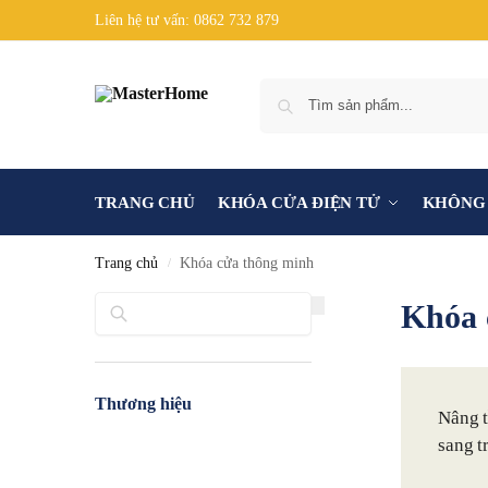
Liên hệ tư vấn: 0862 732 879
TRANG CHỦ
KHÓA CỬA ĐIỆN TỬ
KHÔNG 
Trang chủ
Khóa cửa thông minh
/
Tìm kiếm
Khóa 
Thương hiệu
Nâng t
sang t