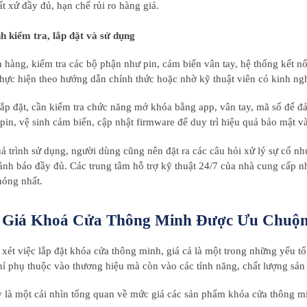
ất xứ đầy đủ, hạn chế rủi ro hàng giả.
h kiểm tra, lắp đặt và sử dụng
 hàng, kiểm tra các bộ phận như pin, cảm biến vân tay, hệ thống kết n
thực hiện theo hướng dẫn chính thức hoặc nhờ kỹ thuật viên có kinh ngh
lắp đặt, cần kiểm tra chức năng mở khóa bằng app, vân tay, mã số để 
 pin, vệ sinh cảm biến, cập nhật firmware để duy trì hiệu quả bảo mật và
á trình sử dụng, người dùng cũng nên đặt ra các câu hỏi xử lý sự cố như
cảnh báo đầy đủ. Các trung tâm hỗ trợ kỹ thuật 24/7 của nhà cung cấp 
óng nhất.
 Giá Khoá Cửa Thông Minh Được Ưu Chuộn
xét việc lắp đặt khóa cửa thông minh, giá cả là một trong những yếu 
ỉ phụ thuộc vào thương hiệu mà còn vào các tính năng, chất lượng sản
 là một cái nhìn tổng quan về mức giá các sản phẩm khóa cửa thông mi