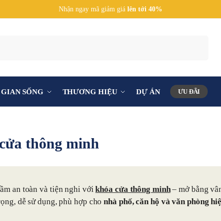
Nhận ngay mã giảm giá
lên tới 40%
Tìm kiếm
GIAN SỐNG
THƯƠNG HIỆU
DỰ ÁN
ƯU ĐÃI
cửa thông minh
ầm an toàn và tiện nghi với
khóa cửa thông minh
– mở bằng vân 
rọng, dễ sử dụng, phù hợp cho
nhà phố, căn hộ và văn phòng hiệ