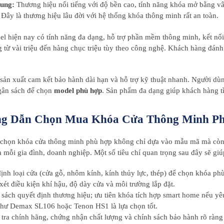
ung:
Thương hiệu nổi tiếng với độ bền cao, tính năng khóa mở bằng vâ
Đây là thương hiệu lâu đời với hệ thống khóa thông minh rất an toàn.
l hiện nay có tính năng đa dạng, hỗ trợ phần mềm thông minh, kết nối 
 từ vài triệu đến hàng chục triệu tùy theo công nghệ. Khách hàng đánh 
sản xuất cam kết bảo hành dài hạn và hỗ trợ kỹ thuật nhanh. Người dùng 
gân sách để chọn
model phù hợp
. Sản phẩm đa dạng giúp khách hàng tìm
g Dẫn Chọn Mua Khóa Cửa Thông Minh P
 chọn khóa cửa thông minh phù hợp không chỉ dựa vào mẫu mã mà còn 
 mỗi gia đình, doanh nghiệp. Một số tiêu chí quan trọng sau đây sẽ gi
ịnh loại cửa (cửa gỗ, nhôm kính, kính thủy lực, thép) để chọn khóa ph
ét điều kiện khí hậu, độ dày cửa và môi trường lắp đặt.
sách quyết định thương hiệu; ưu tiên khóa tích hợp smart home nếu yê
hư Demax SL106 hoặc Tenon HS1 là lựa chọn tốt.
tra chính hãng, chứng nhận chất lượng và chính sách bảo hành rõ ràng 