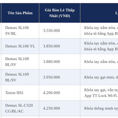
Giá Bán Lẻ Thấp
Tên Sản Phẩm
L
Nhất (VNĐ)
Demax SL106
Khóa tay nắm tròn, 
3.550.000
SV/BL
khóa tủ bằng App Bl
Khóa tay nắm tròn, 
Demax SL106 YL
3.850.000
khóa tủ bằng App Bl
Demax SL108
3.880.000
Khóa tay nắm tròn, 
BL/SV
Demax SL109
3.950.000
Khóa tay gạt mini, 
BL/SV
Khóa tay gạt, vân t
Tenon HS1
4.200.000
App TT Lock Wi-Fi.
Demax SL-C320
4.250.000
Khóa thông minh tay
CG/BL/AC