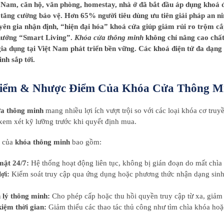
 Nam, căn hộ, văn phòng, homestay, nhà ở đã bắt đầu áp dụng khoá 
tăng cường bảo vệ. Hơn 65% người tiêu dùng ưu tiên giải pháp an nin
ên gia nhận định, “hiện đại hóa” khoá cửa giúp giảm rủi ro trộm cắ
hướng “Smart Living”.
Khóa cửa thông minh
không chỉ nâng cao chất
ia dụng tại Việt Nam phát triển bền vững. Các khoá điện tử đa dạng t
nh sắp tới.
iểm & Nhược Điểm Của Khóa Cửa Thông M
a thông minh
mang nhiều lợi ích vượt trội so với các loại khóa cơ tru
xem xét kỹ lưỡng trước khi quyết định mua.
 của
khóa thông minh
bao gồm:
mật 24/7:
Hệ thống hoạt động liên tục, không bị gián đoạn do mất chìa
lợi:
Kiểm soát truy cập qua ứng dụng hoặc phương thức nhận dạng sinh 
 lý thông minh:
Cho phép cấp hoặc thu hồi quyền truy cập từ xa, giảm t
kiệm thời gian:
Giảm thiểu các thao tác thủ công như tìm chìa khóa hoặc