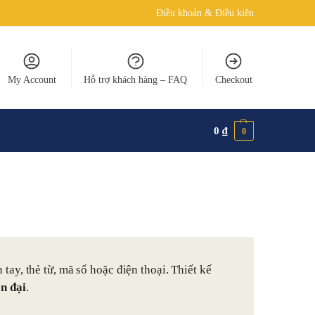
Điều khoản & Điều kiện
My Account
Hỗ trợ khách hàng – FAQ
Checkout
0
₫
0
tay, thẻ từ, mã số hoặc điện thoại. Thiết kế
n đại
.