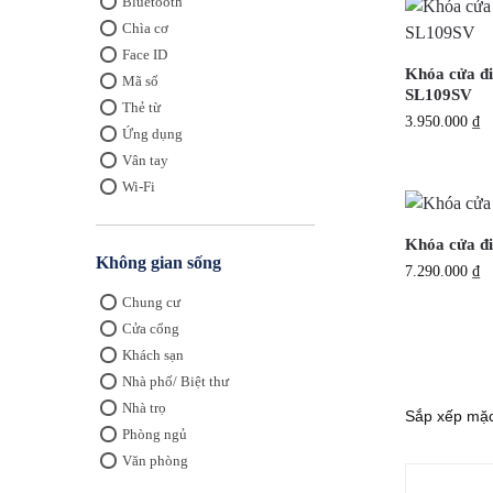
Bluetooth
Chìa cơ
Face ID
Khóa cửa đi
Mã số
SL109SV
Thẻ từ
3.950.000
₫
Ứng dụng
Vân tay
Wi-Fi
Khóa cửa đ
Không gian sống
7.290.000
₫
Chung cư
Cửa cổng
Khách sạn
Nhà phố/ Biệt thư
Nhà trọ
Phòng ngủ
Văn phòng