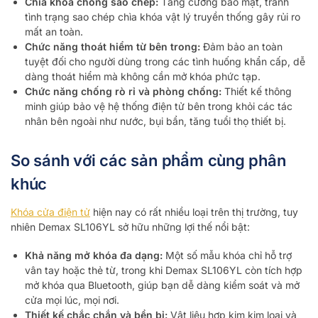
Chìa khóa chống sao chép:
Tăng cường bảo mật, tránh
tình trạng sao chép chìa khóa vật lý truyền thống gây rủi ro
mất an toàn.
Chức năng thoát hiểm từ bên trong:
Đảm bảo an toàn
tuyệt đối cho người dùng trong các tình huống khẩn cấp, dễ
dàng thoát hiểm mà không cần mở khóa phức tạp.
Chức năng chống rò rỉ và phòng chống:
Thiết kế thông
minh giúp bảo vệ hệ thống điện tử bên trong khỏi các tác
nhân bên ngoài như nước, bụi bẩn, tăng tuổi thọ thiết bị.
So sánh với các sản phẩm cùng phân
khúc
Khóa cửa điện tử
hiện nay có rất nhiều loại trên thị trường, tuy
nhiên Demax SL106YL sở hữu những lợi thế nổi bật:
Khả năng mở khóa đa dạng:
Một số mẫu khóa chỉ hỗ trợ
vân tay hoặc thẻ từ, trong khi Demax SL106YL còn tích hợp
mở khóa qua Bluetooth, giúp bạn dễ dàng kiểm soát và mở
cửa mọi lúc, mọi nơi.
Thiết kế chắc chắn và bền bỉ:
Vật liệu hợp kim kim loại và