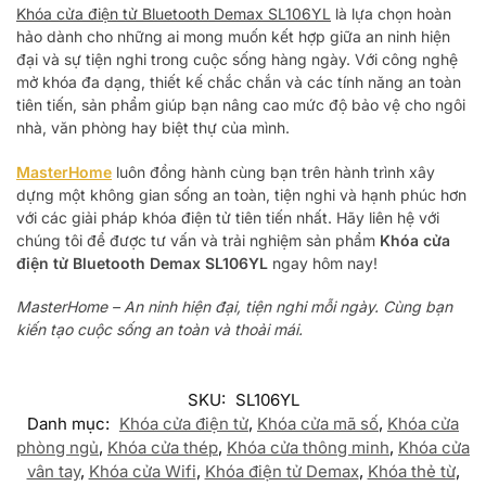
Khóa cửa điện tử Bluetooth Demax SL106YL
là lựa chọn hoàn
hảo dành cho những ai mong muốn kết hợp giữa an ninh hiện
đại và sự tiện nghi trong cuộc sống hàng ngày. Với công nghệ
mở khóa đa dạng, thiết kế chắc chắn và các tính năng an toàn
tiên tiến, sản phẩm giúp bạn nâng cao mức độ bảo vệ cho ngôi
nhà, văn phòng hay biệt thự của mình.
MasterHome
luôn đồng hành cùng bạn trên hành trình xây
dựng một không gian sống an toàn, tiện nghi và hạnh phúc hơn
với các giải pháp khóa điện tử tiên tiến nhất. Hãy liên hệ với
chúng tôi để được tư vấn và trải nghiệm sản phẩm
Khóa cửa
điện tử Bluetooth Demax SL106YL
ngay hôm nay!
MasterHome – An ninh hiện đại, tiện nghi mỗi ngày. Cùng bạn
kiến tạo cuộc sống an toàn và thoải mái.
SKU:
SL106YL
Danh mục:
Khóa cửa điện tử
,
Khóa cửa mã số
,
Khóa cửa
phòng ngủ
,
Khóa cửa thép
,
Khóa cửa thông minh
,
Khóa cửa
vân tay
,
Khóa cửa Wifi
,
Khóa điện tử Demax
,
Khóa thẻ từ
,