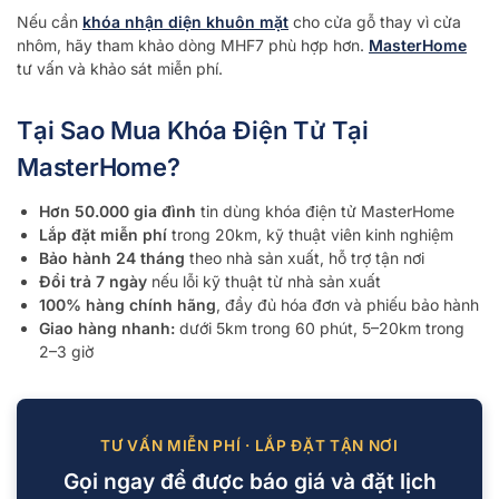
Nếu cần
khóa nhận diện khuôn mặt
cho cửa gỗ thay vì cửa
nhôm, hãy tham khảo dòng MHF7 phù hợp hơn.
MasterHome
tư vấn và khảo sát miễn phí.
Tại Sao Mua Khóa Điện Tử Tại
MasterHome?
Hơn 50.000 gia đình
tin dùng khóa điện tử MasterHome
Lắp đặt miễn phí
trong 20km, kỹ thuật viên kinh nghiệm
Bảo hành 24 tháng
theo nhà sản xuất, hỗ trợ tận nơi
Đổi trả 7 ngày
nếu lỗi kỹ thuật từ nhà sản xuất
100% hàng chính hãng
, đầy đủ hóa đơn và phiếu bảo hành
Giao hàng nhanh:
dưới 5km trong 60 phút, 5–20km trong
2–3 giờ
TƯ VẤN MIỄN PHÍ · LẮP ĐẶT TẬN NƠI
Gọi ngay để được báo giá và đặt lịch