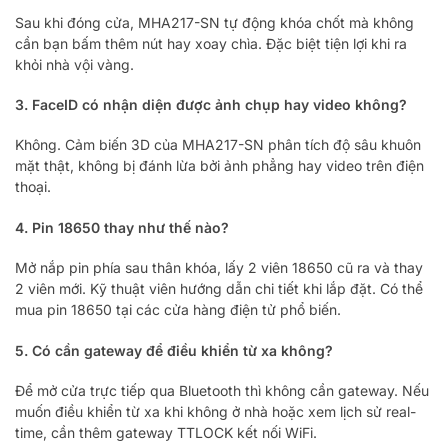
Sau khi đóng cửa, MHA217-SN tự động khóa chốt mà không
cần bạn bấm thêm nút hay xoay chìa. Đặc biệt tiện lợi khi ra
khỏi nhà vội vàng.
3. FaceID có nhận diện được ảnh chụp hay video không?
Không. Cảm biến 3D của MHA217-SN phân tích độ sâu khuôn
mặt thật, không bị đánh lừa bởi ảnh phẳng hay video trên điện
thoại.
4. Pin 18650 thay như thế nào?
Mở nắp pin phía sau thân khóa, lấy 2 viên 18650 cũ ra và thay
2 viên mới. Kỹ thuật viên hướng dẫn chi tiết khi lắp đặt. Có thể
mua pin 18650 tại các cửa hàng điện tử phổ biến.
5. Có cần gateway để điều khiển từ xa không?
Để mở cửa trực tiếp qua Bluetooth thì không cần gateway. Nếu
muốn điều khiển từ xa khi không ở nhà hoặc xem lịch sử real-
time, cần thêm gateway TTLOCK kết nối WiFi.