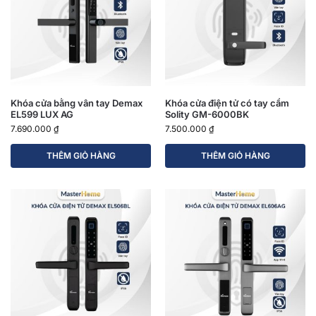
Khóa cửa bằng vân tay Demax
Khóa cửa điện tử có tay cầm
EL599 LUX AG
Solity GM-6000BK
7.690.000
₫
7.500.000
₫
THÊM GIỎ HÀNG
THÊM GIỎ HÀNG