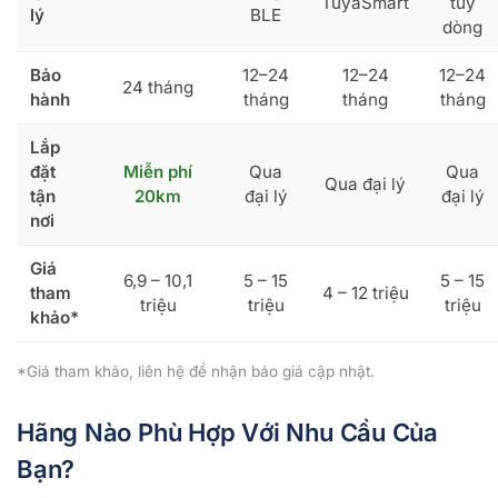
TuyaSmart
tùy
lý
BLE
dòng
Bảo
12–24
12–24
12–24
24 tháng
hành
tháng
tháng
tháng
Lắp
đặt
Miễn phí
Qua
Qua
Qua đại lý
tận
20km
đại lý
đại lý
nơi
Giá
6,9 – 10,1
5 – 15
5 – 15
tham
4 – 12 triệu
triệu
triệu
triệu
khảo*
*Giá tham khảo, liên hệ để nhận báo giá cập nhật.
Hãng Nào Phù Hợp Với Nhu Cầu Của
Bạn?