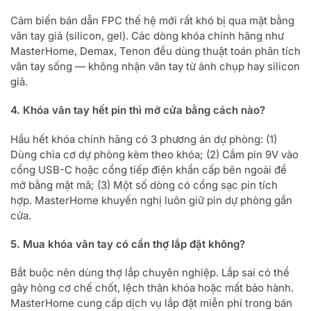
Cảm biến bán dẫn FPC thế hệ mới rất khó bị qua mặt bằng
vân tay giả (silicon, gel). Các dòng khóa chính hãng như
MasterHome, Demax, Tenon đều dùng thuật toán phân tích
vân tay sống — không nhận vân tay từ ảnh chụp hay silicon
giả.
4. Khóa vân tay hết pin thì mở cửa bằng cách nào?
Hầu hết khóa chính hãng có 3 phương án dự phòng: (1)
Dùng chìa cơ dự phòng kèm theo khóa; (2) Cắm pin 9V vào
cổng USB-C hoặc cổng tiếp điện khẩn cấp bên ngoài để
mở bằng mật mã; (3) Một số dòng có cổng sạc pin tích
hợp. MasterHome khuyến nghị luôn giữ pin dự phòng gần
cửa.
5. Mua khóa vân tay có cần thợ lắp đặt không?
Bắt buộc nên dùng thợ lắp chuyên nghiệp. Lắp sai có thể
gây hỏng cơ chế chốt, lệch thân khóa hoặc mất bảo hành.
MasterHome cung cấp dịch vụ lắp đặt miễn phí trong bán