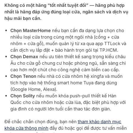
Không có một hãng “tốt nhất tuyệt đối” — hãng phù hợp
nhất là hãng đáp ứng đúng loại cửa, ngân sách và dịch vụ
hậu mãi bạn cần.
Chọn MasterHome
nếu bạn cần đa dạng lựa chọn cho
nhiều loại cửa trong cùng một ngôi nhà (cổng + cửa
nhôm + cửa gỗ), muốn quản lý từ xa qua app TTLock và
cần dịch vụ lắp đặt + bảo hành trọn gói tại TP.HCM.
Chọn Demax
nếu ưu tiên thiết kế sang trọng kiểu châu
Âu cho cửa gỗ chung cư hoặc phòng ngủ, sẵn sàng chi
cao hơn một chút cho công nghệ cảm biến cao cấp.
Chọn Tenon
nếu nhà có cửa nhôm hệ xingfa và muốn
tích hợp vào hệ thống smart home Tuya đang dùng
(Google Home, Alexa).
Chọn Solity
nếu muốn khóa push-pull thiết kế Hàn
Quốc cho cửa nhôm hoặc cửa lùa, đặc biệt phù hợp với
gia đình có người lớn tuổi cần thao tác đơn giản.
Để chắc chắn chọn đúng, bạn nên
tham khảo danh mục
khóa cửa thông minh
đầy đủ hoặc gọi để được tư vấn miễn