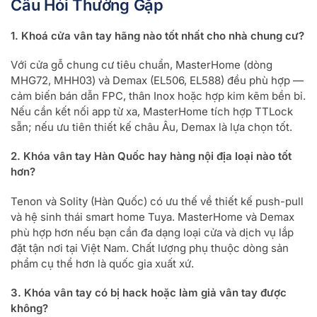
Câu Hỏi Thường Gặp
1. Khoá cửa vân tay hãng nào tốt nhất cho nhà chung cư?
Với cửa gỗ chung cư tiêu chuẩn, MasterHome (dòng
MHG72, MHH03) và Demax (EL506, EL588) đều phù hợp —
cảm biến bán dẫn FPC, thân Inox hoặc hợp kim kẽm bền bỉ.
Nếu cần kết nối app từ xa, MasterHome tích hợp TTLock
sẵn; nếu ưu tiên thiết kế châu Âu, Demax là lựa chọn tốt.
2. Khóa vân tay Hàn Quốc hay hàng nội địa loại nào tốt
hơn?
Tenon và Solity (Hàn Quốc) có ưu thế về thiết kế push-pull
và hệ sinh thái smart home Tuya. MasterHome và Demax
phù hợp hơn nếu bạn cần đa dạng loại cửa và dịch vụ lắp
đặt tận nơi tại Việt Nam. Chất lượng phụ thuộc dòng sản
phẩm cụ thể hơn là quốc gia xuất xứ.
3. Khóa vân tay có bị hack hoặc làm giả vân tay được
không?