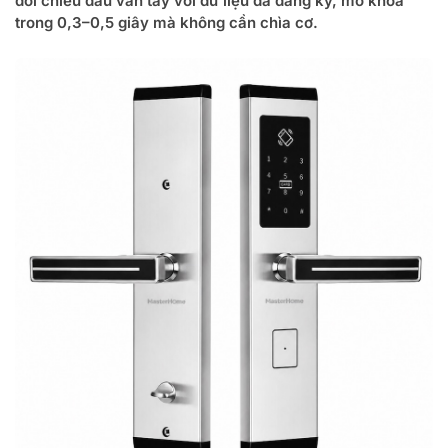
đối chiếu dấu vân tay với dữ liệu đã đăng ký, mở khóa
trong 0,3–0,5 giây mà không cần chìa cơ.