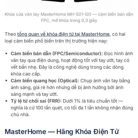
Khóa cửa vân tay MasterHome MH-S01-GO — cảm biến bán dẫn
FPC, mở khóa trong 0,3 giây
Theo
tổng quan về khóa điện tử tại MasterHome
, có hai
loại cảm biến phổ biến trên thị trường hiện nay:
Cảm biến bán dẫn (FPC/Semiconductor):
Đọc hình ảnh
vân tay qua điện dung, hoạt động tốt với tay ướt, tay có
vết bẩn nhẹ. Đây là công nghệ dùng trong các dòng
khóa cao cấp.
Cảm biến quang học (Optical):
Chụp ảnh vân tay bằng
ánh sáng, giá rẻ hơn nhưng dễ bị ảnh hưởng bởi ánh
sáng mạnh và tay ướt.
Tỷ lệ từ chối sai (FRR):
Dưới 1% là tiêu chuẩn tốt —
nghĩa là cứ 100 lần quét, có tối đa 1 lần không nhận đúng
chủ nhà.
MasterHome — Hãng Khóa Điện Tử