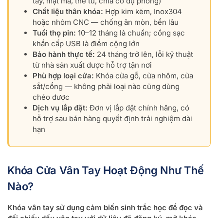
tay, mật mã, thẻ từ, chìa cơ dự phòng)
Chất liệu thân khóa:
Hợp kim kẽm, Inox304
hoặc nhôm CNC — chống ăn mòn, bền lâu
Tuổi thọ pin:
10–12 tháng là chuẩn; cổng sạc
khẩn cấp USB là điểm cộng lớn
Bảo hành thực tế:
24 tháng trở lên, lỗi kỹ thuật
từ nhà sản xuất được hỗ trợ tận nơi
Phù hợp loại cửa:
Khóa cửa gỗ, cửa nhôm, cửa
sắt/cổng — không phải loại nào cũng dùng
chéo được
Dịch vụ lắp đặt:
Đơn vị lắp đặt chính hãng, có
hỗ trợ sau bán hàng quyết định trải nghiệm dài
hạn
Khóa Cửa Vân Tay Hoạt Động Như Thế
Nào?
Khóa vân tay sử dụng cảm biến sinh trắc học để đọc và