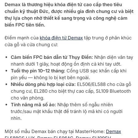
Demax là thương hiệu khóa điện tử cao cấp theo tiêu
chuẩn kỹ thuật Đức, được nhiều gia đình chung cư và biệt
thự lựa chọn nhờ thiết kế sang trọng và công nghệ cảm
biến FPC tiên tiến.
Điểm mạnh của
khóa điện tử Demax
tập trung ở phân khúc
cửa gỗ và cửa chung cư:
Cảm biến FPC bán dẫn từ Thụy Điển:
Nhận diện vân tay
nhanh dưới 1 giây, hoạt động ổn định cả khi tay ướt.
Tuổi thọ pin 10–12 tháng:
Cổng USB sạc khẩn cấp khi
pin yếu — không lo bị kẹt bên ngoài.
Nhiều dòng phù hợp loại cửa:
EL506/EL588 cho cửa gỗ
chung cư, EL280 cho biệt thự cao cấp, SL109 Bluetooth
cho văn phòng.
Tính năng mã số ảo:
Nhập thêm số ngẫu nhiên
trước/sau mật khẩu thật để tránh lộ mã khi có người
nhìn.
Một số mẫu Demax bán chạy tại MasterHome:
Demax