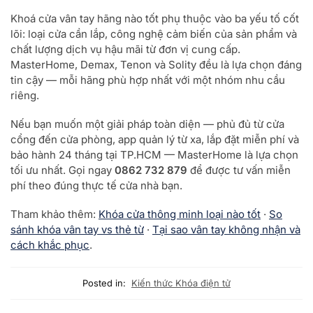
Khoá cửa vân tay hãng nào tốt phụ thuộc vào ba yếu tố cốt
lõi: loại cửa cần lắp, công nghệ cảm biến của sản phẩm và
chất lượng dịch vụ hậu mãi từ đơn vị cung cấp.
MasterHome, Demax, Tenon và Solity đều là lựa chọn đáng
tin cậy — mỗi hãng phù hợp nhất với một nhóm nhu cầu
riêng.
Nếu bạn muốn một giải pháp toàn diện — phủ đủ từ cửa
cổng đến cửa phòng, app quản lý từ xa, lắp đặt miễn phí và
bảo hành 24 tháng tại TP.HCM — MasterHome là lựa chọn
tối ưu nhất. Gọi ngay
0862 732 879
để được tư vấn miễn
phí theo đúng thực tế cửa nhà bạn.
Tham khảo thêm:
Khóa cửa thông minh loại nào tốt
·
So
sánh khóa vân tay vs thẻ từ
·
Tại sao vân tay không nhận và
cách khắc phục
.
Posted in:
Kiến thức Khóa điện tử