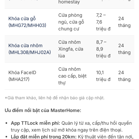
homestay
Cửa phòng
7,2 –
Khóa cửa gỗ
24
ngủ, cửa gỗ
7,6
(MHG72/MHH03)
tháng
chung cư
triệu đ
Cửa nhôm
8,7 –
Khóa cửa nhôm
24
Xingfa, cửa
8,9
(MHL308/MHJ02A)
tháng
lùa
triệu đ
Cửa nhôm
Khóa FaceID
10,1
24
cao cấp, biệt
(MHA217)
triệu đ
tháng
thự
*Giá tham khảo, liên hệ để nhận báo giá cập nhật.
Ưu điểm nổi bật của MasterHome:
App TTLock miễn phí:
Quản lý từ xa, cấp/thu hồi quyền
truy cập, xem lịch sử mở khóa ngay trên điện thoại.
Lắp đặt miễn phí trong 20km:
Kỹ thuật viên đến tận nơi,