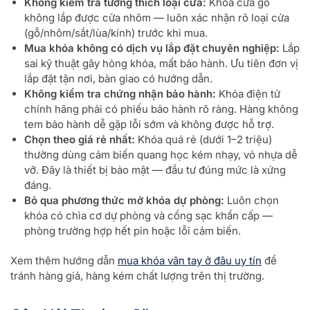
Không kiểm tra tương thích loại cửa:
Khóa cửa gỗ
không lắp được cửa nhôm — luôn xác nhận rõ loại cửa
(gỗ/nhôm/sắt/lùa/kính) trước khi mua.
Mua khóa không có dịch vụ lắp đặt chuyên nghiệp:
Lắp
sai kỹ thuật gây hỏng khóa, mất bảo hành. Ưu tiên đơn vị
lắp đặt tận nơi, bàn giao có hướng dẫn.
Không kiểm tra chứng nhận bảo hành:
Khóa điện tử
chính hãng phải có phiếu bảo hành rõ ràng. Hàng không
tem bảo hành dễ gặp lỗi sớm và không được hỗ trợ.
Chọn theo giá rẻ nhất:
Khóa quá rẻ (dưới 1–2 triệu)
thường dùng cảm biến quang học kém nhạy, vỏ nhựa dễ
vỡ. Đây là thiết bị bảo mật — đầu tư đúng mức là xứng
đáng.
Bỏ qua phương thức mở khóa dự phòng:
Luôn chọn
khóa có chìa cơ dự phòng và cổng sạc khẩn cấp —
phòng trường hợp hết pin hoặc lỗi cảm biến.
Xem thêm hướng dẫn
mua khóa vân tay ở đâu uy tín
để
tránh hàng giả, hàng kém chất lượng trên thị trường.