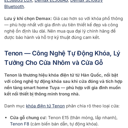
EL588GS LUX
,
Demax EL506AG
,
Demax SL109SV
Bluetooth
.
Lưu ý khi chọn Demax:
Giá cao hơn so với khóa phổ thông
— phù hợp nhất với gia đình ưu tiên thiết kế đẹp và công
nghệ ổn định lâu dài. Nên mua qua đại lý chính hãng để
được bảo hành và hỗ trợ kỹ thuật đúng cam kết.
Tenon — Công Nghệ Tự Động Khóa, Lý
Tưởng Cho Cửa Nhôm và Cửa Gỗ
Tenon là thương hiệu khóa điện tử từ Hàn Quốc, nổi bật
với công nghệ tự động khóa sau khi cửa đóng và tích hợp
nền tảng smart home Tuya — phù hợp với gia đình muốn
kết nối thiết bị thông minh trong nhà.
Danh mục
khóa điện tử Tenon
phân chia rõ theo loại cửa:
Cửa gỗ chung cư:
Tenon E15 (thân mỏng, lắp nhanh),
Tenon F8
(cảm biến bán dẫn, tự động khóa).