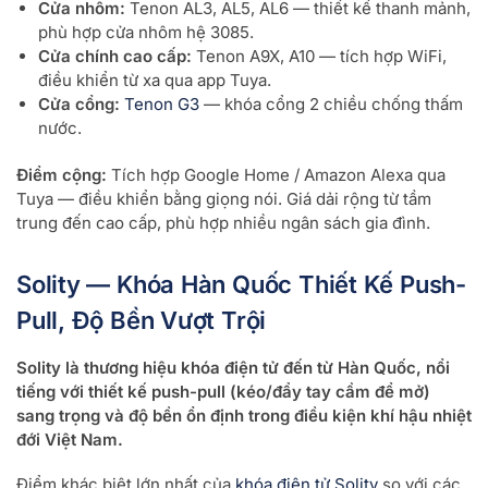
Cửa nhôm:
Tenon AL3, AL5, AL6 — thiết kế thanh mảnh,
phù hợp cửa nhôm hệ 3085.
Cửa chính cao cấp:
Tenon A9X, A10 — tích hợp WiFi,
điều khiển từ xa qua app Tuya.
Cửa cổng:
Tenon G3
— khóa cổng 2 chiều chống thấm
nước.
Điểm cộng:
Tích hợp Google Home / Amazon Alexa qua
Tuya — điều khiển bằng giọng nói. Giá dải rộng từ tầm
trung đến cao cấp, phù hợp nhiều ngân sách gia đình.
Solity — Khóa Hàn Quốc Thiết Kế Push-
Pull, Độ Bền Vượt Trội
Solity là thương hiệu khóa điện tử đến từ Hàn Quốc, nổi
tiếng với thiết kế push-pull (kéo/đẩy tay cầm để mở)
sang trọng và độ bền ổn định trong điều kiện khí hậu nhiệt
đới Việt Nam.
Điểm khác biệt lớn nhất của
khóa điện tử Solity
so với các