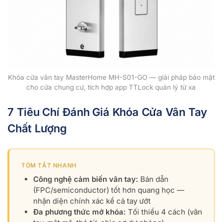
Khóa cửa vân tay MasterHome MH-S01-GO — giải pháp bảo mật
cho cửa chung cư, tích hợp app TTLock quản lý từ xa
7 Tiêu Chí Đánh Giá Khóa Cửa Vân Tay
Chất Lượng
TÓM TẮT NHANH
Công nghệ cảm biến vân tay:
Bán dẫn
(FPC/semiconductor) tốt hơn quang học —
nhận diện chính xác kể cả tay ướt
Đa phương thức mở khóa:
Tối thiểu 4 cách (vân