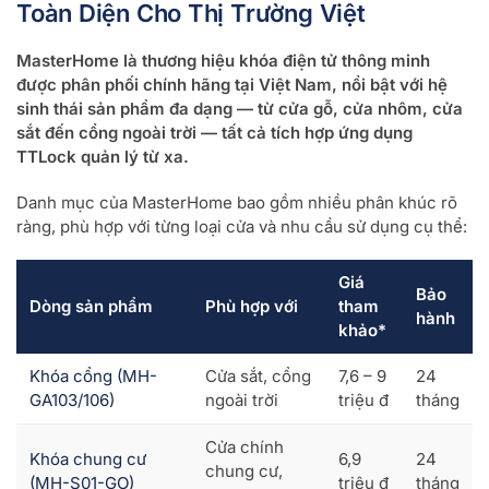
Toàn Diện Cho Thị Trường Việt
MasterHome là thương hiệu khóa điện tử thông minh
được phân phối chính hãng tại Việt Nam, nổi bật với hệ
sinh thái sản phẩm đa dạng — từ cửa gỗ, cửa nhôm, cửa
sắt đến cổng ngoài trời — tất cả tích hợp ứng dụng
TTLock quản lý từ xa.
Danh mục của MasterHome bao gồm nhiều phân khúc rõ
ràng, phù hợp với từng loại cửa và nhu cầu sử dụng cụ thể:
Giá
Bảo
Dòng sản phẩm
Phù hợp với
tham
hành
khảo*
Khóa cổng (MH-
Cửa sắt, cổng
7,6 – 9
24
GA103/106)
ngoài trời
triệu đ
tháng
Cửa chính
Khóa chung cư
6,9
24
chung cư,
(MH-S01-GO)
triệu đ
tháng