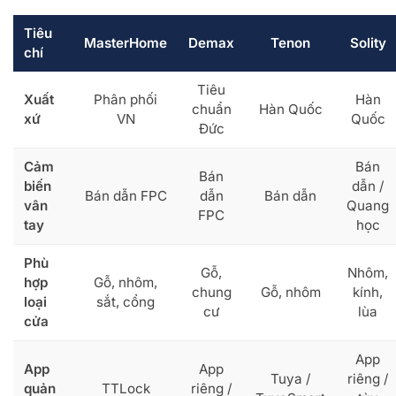
Tiêu
MasterHome
Demax
Tenon
Solity
chí
Tiêu
Xuất
Phân phối
Hàn
chuẩn
Hàn Quốc
xứ
VN
Quốc
Đức
Cảm
Bán
Bán
biến
dẫn /
Bán dẫn FPC
dẫn
Bán dẫn
vân
Quang
FPC
tay
học
Phù
Gỗ,
Nhôm,
hợp
Gỗ, nhôm,
chung
Gỗ, nhôm
kính,
loại
sắt, cổng
cư
lùa
cửa
App
App
App
Tuya /
riêng /
quản
TTLock
riêng /