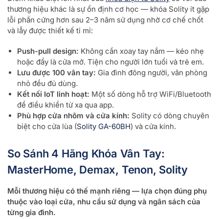
thương hiệu khác là sự ổn định cơ học — khóa Solity ít gặp
lỗi phần cứng hơn sau 2–3 năm sử dụng nhờ cơ chế chốt
và lẫy được thiết kế tỉ mỉ:
Push-pull design:
Không cần xoay tay nắm — kéo nhẹ
hoặc đẩy là cửa mở. Tiện cho người lớn tuổi và trẻ em.
Lưu được 100 vân tay:
Gia đình đông người, văn phòng
nhỏ đều đủ dùng.
Kết nối IoT linh hoạt:
Một số dòng hỗ trợ WiFi/Bluetooth
để điều khiển từ xa qua app.
Phù hợp cửa nhôm và cửa kính:
Solity có dòng chuyên
biệt cho cửa lùa (
Solity GA-60BH
) và cửa kính.
So Sánh 4 Hãng Khóa Vân Tay:
MasterHome, Demax, Tenon, Solity
Mỗi thương hiệu có thế mạnh riêng — lựa chọn đúng phụ
thuộc vào loại cửa, nhu cầu sử dụng và ngân sách của
từng gia đình.