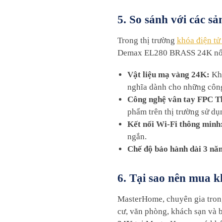
5. So sánh với các 
Trong thị trường
khóa điện t
Demax EL280 BRASS 24K nổi
Vật liệu mạ vàng 24K:
Khá
nghĩa dành cho những công 
Công nghệ vân tay FPC T
phẩm trên thị trường sử d
Kết nối Wi-Fi thông minh
ngắn.
Chế độ bảo hành dài 3 nă
6. Tại sao nên mua
MasterHome, chuyên gia tron
cư, văn phòng, khách sạn và b