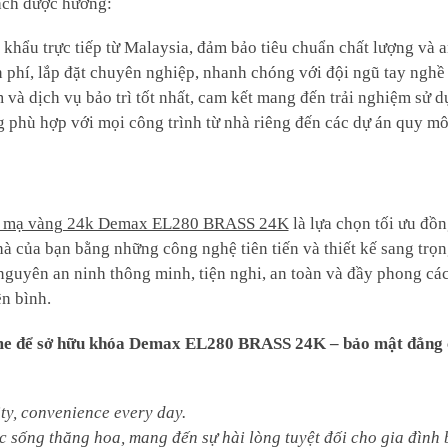
ách được hưởng:
hẩu trực tiếp từ Malaysia, đảm bảo tiêu chuẩn chất lượng và a
n phí, lắp đặt chuyên nghiệp, nhanh chóng với đội ngũ tay nghề
và dịch vụ bảo trì tốt nhất, cam kết mang đến trải nghiệm sử d
 phù hợp với mọi công trình từ nhà riêng đến các dự án quy mô
ấp mạ vàng 24k Demax EL280 BRASS 24K
là lựa chọn tối ưu đồ
nhà của bạn bằng những công nghệ tiên tiến và thiết kế sang trọ
guyên an ninh thông minh, tiện nghi, an toàn và đầy phong các
n bình.
e để sở hữu khóa Demax EL280 BRASS 24K – bảo mật đẳng c
y, convenience every day.
c sống thăng hoa, mang đến sự hài lòng tuyệt đối cho gia đình 