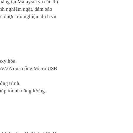
àng tại Malaysia và các thị
ình nghiêm ngặt, đảm bảo
ẽ được trải nghiệm dịch vụ
oxy hóa.
p 5V/2A qua cổng Micro USB
ng trình.
úp tối ưu năng lượng.