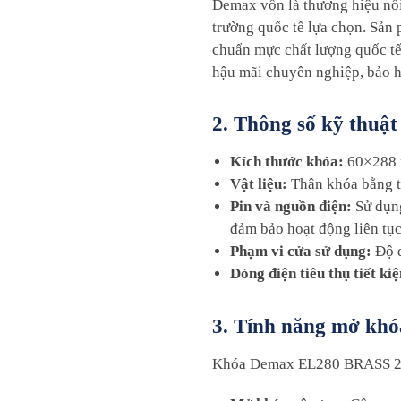
Demax vốn là thương hiệu nổi 
trường quốc tế lựa chọn. Sản
chuẩn mực chất lượng quốc tế
hậu mãi chuyên nghiệp, bảo hà
2. Thông số kỹ thuật 
Kích thước khóa:
60×288 m
Vật liệu:
Thân khóa bằng t
Pin và nguồn điện:
Sử dụng
đảm bảo hoạt động liên tục
Phạm vi cửa sử dụng:
Độ d
Dòng điện tiêu thụ tiết ki
3. Tính năng mở khóa
Khóa Demax EL280 BRASS 24K