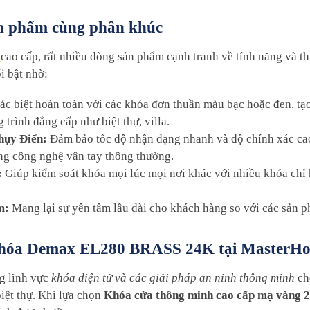
sản phẩm cùng phân khúc
ử
cao cấp, rất nhiều dòng sản phẩm cạnh tranh về tính năng và th
 bật nhờ:
c biệt hoàn toàn với các khóa đơn thuần màu bạc hoặc đen, tạ
trình đẳng cấp như biệt thự, villa.
hụy Điển:
Đảm bảo tốc độ nhận dạng nhanh và độ chính xác cao,
ụng công nghệ vân tay thông thường.
:
Giúp kiểm soát khóa mọi lúc mọi nơi khác với nhiều khóa chỉ 
m:
Mang lại sự yên tâm lâu dài cho khách hàng so với các sản 
 khóa Demax EL280 BRASS 24K tại MasterH
g lĩnh vực
khóa điện tử và các giải pháp an ninh thông minh
ch
iệt thự. Khi lựa chọn
Khóa cửa thông minh cao cấp mạ vàng