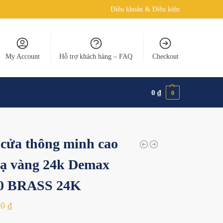
Điều khoản & Điều kiện
My Account
Hỗ trợ khách hàng – FAQ
Checkout
0
₫
0
cửa thông minh cao
ạ vàng 24k Demax
0 BRASS 24K
00
₫