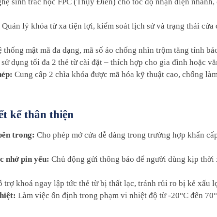
ệ sinh trắc học FPC (Thụy Điển) cho tốc độ nhận diện nhanh, 
Quản lý khóa từ xa tiện lợi, kiểm soát lịch sử và trạng thái cửa 
 thống mật mã đa dạng, mã số ảo chống nhìn trộm tăng tính bả
ử dụng tối đa 2 thẻ từ cài đặt – thích hợp cho gia đình hoặc v
hép:
Cung cấp 2 chìa khóa được mã hóa kỹ thuật cao, chống làm 
ết kế thân thiện
bên trong:
Cho phép mở cửa dễ dàng trong trường hợp khẩn cấp,
c nhở pin yếu:
Chủ động gửi thông báo để người dùng kịp thời x
trợ khoá ngay lập tức thẻ từ bị thất lạc, tránh rủi ro bị kẻ xấu l
hiệt:
Làm việc ổn định trong phạm vi nhiệt độ từ -20°C đến 70°