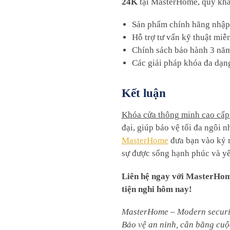
24K
tại MasterHome, quý kh
Sản phẩm chính hãng nhập k
Hỗ trợ tư vấn kỹ thuật miễ
Chính sách bảo hành 3 năm 
Các giải pháp khóa đa dạng
Kết luận
Khóa cửa thông minh cao c
đại, giúp bảo vệ tối đa ngôi 
MasterHome
đưa bạn vào kỷ n
sự được sống hạnh phúc và yê
Liên hệ ngay với MasterHom
tiện nghi hôm nay!
MasterHome – Modern securit
Bảo vệ an ninh, cân bằng cuộ