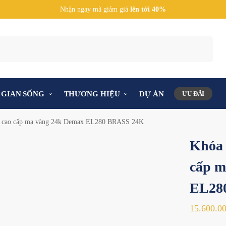
Nhận ngay mã giảm giá
lên tới 40%
Tìm kiếm
GIAN SỐNG
THƯƠNG HIỆU
DỰ ÁN
ƯU ĐÃI
h cao cấp mạ vàng 24k Demax EL280 BRASS 24K
Khóa 
cấp m
EL28
15.600.0