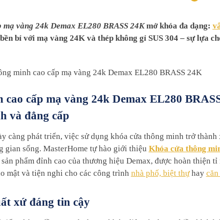
ấp mạ vàng 24k Demax EL280 BRASS 24K
mở khóa đa dạng:
vâ
, bền bỉ với mạ vàng 24K và thép không gỉ SUS 304 – sự lựa c
h cao cấp mạ vàng 24k Demax EL280 BRASS
nh và đẳng cấp
y càng phát triển, việc sử dụng khóa cửa thông minh trở thành
g gian sống. MasterHome tự hào giới thiệu
Khóa cửa thông mi
 sản phẩm đỉnh cao của thương hiệu Demax, được hoàn thiện tỉ m
o mật và tiện nghi cho các công trình
nhà phố, biệt thự
hay
căn
ất xứ đáng tin cậy