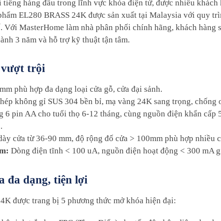
tiếng hàng đầu trong lĩnh vực khóa điện tử, được nhiều khách h
 phẩm EL280 BRASS 24K được sản xuất tại Malaysia với quy tr
. Với MasterHome làm nhà phân phối chính hãng, khách hàng s
nh 3 năm và hỗ trợ kỹ thuật tận tâm.
vượt trội
m phù hợp đa dạng loại cửa gỗ, cửa đại sảnh.
hép không gỉ SUS 304 bền bỉ, mạ vàng 24K sang trọng, chống 
 6 pin AA cho tuổi thọ 6-12 tháng, cùng nguồn điện khẩn cấ
.
ày cửa từ 36-90 mm, độ rộng đố cửa > 100mm phù hợp nhiều cô
ệm:
Dòng điện tĩnh < 100 uA, nguồn điện hoạt động < 300 mA gi
 đa dạng, tiện lợi
 được trang bị 5 phương thức mở khóa hiện đại: