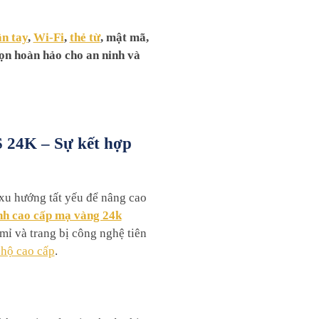
n tay
,
Wi-Fi
,
thẻ từ
, mật mã,
họn hoàn hảo cho an ninh và
 24K – Sự kết hợp
 xu hướng tất yếu để nâng cao
nh cao cấp mạ vàng 24k
ỉ và trang bị công nghệ tiên
 hộ cao cấp
.