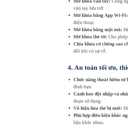
Mở khóa vân tay:
Công ngh
vân tay lưu trữ.
Mở khóa bằng App Wi-Fi:
điện thoại.
Mở khóa bằng mật mã:
Hệ
Mở khóa thẻ từ:
Cho phép s
Chìa khóa cơ chống sao c
đối khi có sự cố.
4. An toàn tối ưu, thi
Chức năng thoát hiểm từ 
đình bạn.
Cảnh báo đột nhập và nhắ
đoạn sử dụng.
Vô hiệu hóa thẻ bị mất:
Hỗ 
Phù hợp điều kiện khắc ng
hậu khác nhau.