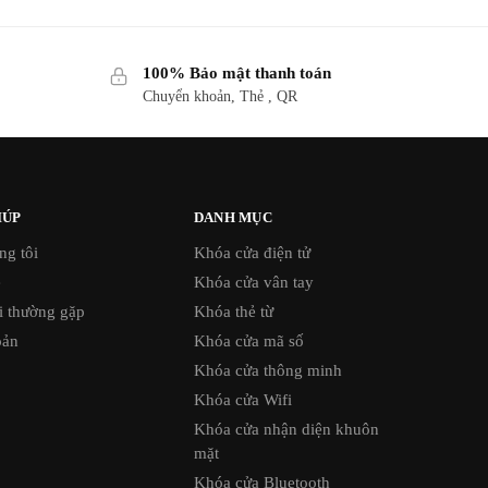
100% Bảo mật thanh toán
Chuyển khoản, Thẻ , QR
IÚP
DANH MỤC
ng tôi
Khóa cửa điện tử
ệ
Khóa cửa vân tay
i thường gặp
Khóa thẻ từ
oản
Khóa cửa mã số
Khóa cửa thông minh
Khóa cửa Wifi
Khóa cửa nhận diện khuôn
mặt
Khóa cửa Bluetooth