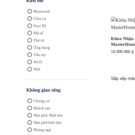
Kiểu mở
Bluetooth
Chìa cơ
Face ID
Mã số
Khóa Nhận 
Thẻ từ
MasterHo
Ứng dụng
10.000.000
₫
Vân tay
Wi-Fi
Wifi
Không gian sống
Chung cư
Khách sạn
Nhà phố/ Biệt thư
Nhà phố/biệt thự
Phòng ngủ