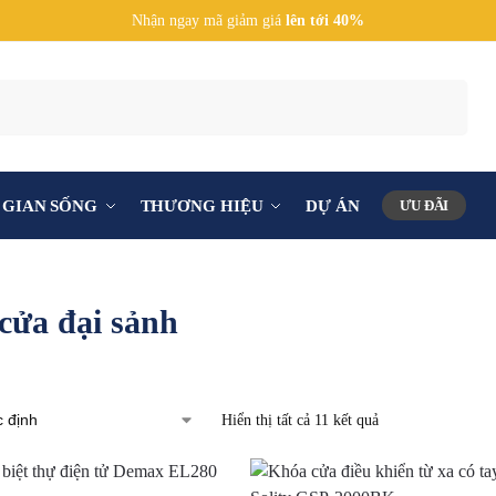
Nhận ngay mã giảm giá
lên tới 40%
Tìm kiếm
GIAN SỐNG
THƯƠNG HIỆU
DỰ ÁN
ƯU ĐÃI
cửa đại sảnh
Hiển thị tất cả 11 kết quả