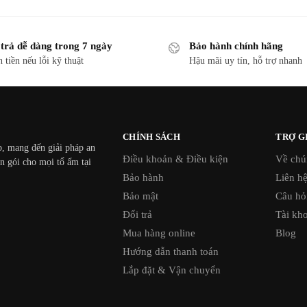
 trả dễ dàng trong 7 ngày
Bảo hành chính hãng
 tiền nếu lỗi kỹ thuật
Hậu mãi uy tín, hỗ trợ nhanh
CHÍNH SÁCH
TRỢ G
p, mang đến giải pháp an
Điều khoản & Điều kiện
Về chú
ọn gói cho mọi tổ ấm tại
Bảo hành
Liên h
Bảo mật
Câu hỏ
Đổi trả
Tài kh
Mua hàng online
Blog
Hướng dẫn thanh toán
Lắp đặt & Vận chuyển