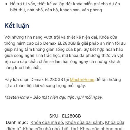
Hỗ trợ tư vấn, thiết kế và lắp đặt khóa miễn phí cho dự án
biệt thự, nhà phố, căn hộ, khách sạn, văn phòng.
Kết luận
Với những tính năng vượt trội và thiết kế hiện đại,
Khóa cửa
thông minh cao cấp Demax EL280GB
là giải pháp an ninh tối ưu
giúp nâng tầm không gian sống của bạn. Sự kết hợp hoàn hảo
giữa công nghệ sinh trắc học, mở khóa đa phương thức và vật
liệu cao cấp chắc chắn sẽ làm hài lòng ngay cả những khách
hàng khó tính nhất.
Hãy lựa chọn Demax EL280GB tại
MasterHome
để tận hưởng
sự an toàn, tiện lợi và sang trọng mỗi ngày.
MasterHome – Bảo mật hiện đại, tiện nghi mỗi ngày.
SKU:
EL280GB
Danh mục:
Khóa cửa mã số
,
Khóa cửa đại sảnh
,
Khóa cửa
điện tử
,
Khóa cửa nhà phố, biệt thự
,
Khóa cửa phòng ngủ
,