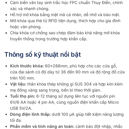
Cảm biến vân tay sinh trắc học FPC chuẩn Thụy Điển, chính
xác và nhanh chóng.
Hỗ trợ mở khóa bằng mật mã cá nhân, dễ nhớ và bảo mật.
Mở khóa qua thẻ từ RFID tiện dụng, thích hợp cho gia đình
hoặc văn phòng.
Chìa khóa cơ chống sao chép đảm bảo khả năng mở khóa
truyền thống trong trường hợp khẩn cấp.
Thông số kỹ thuật nổi bật
Kích thước khóa:
60x288mm, phù hợp cho các cửa gỗ,
cửa đại sảnh có độ dày từ 36 đến 90 mm và độ rộng đố cửa
trên 100 mm.
Vật liệu:
thân khóa thép không gỉ SUS 304 và hợp kim kẽm
mạ đồng vàng sang trọng, bền bỉ theo thời gian.
Tuổi thọ pin:
6-12 tháng sử dụng liên tục với nguồn pin
6V/6 AA hoặc 4 pin AA, cùng nguồn điện khẩn cấp Micro
USB 5V/2A.
Dòng điện tĩnh thấp:
dưới 100 µA giúp tiết kiệm năng lượng
tối đa.
Phần mềm và tính năng an toàn:
cảnh báo đột nhập, nhắc