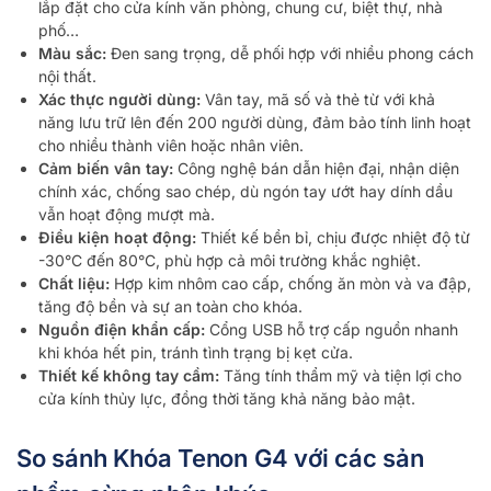
lắp đặt cho cửa kính văn phòng, chung cư, biệt thự, nhà
phố…
Màu sắc:
Đen sang trọng, dễ phối hợp với nhiều phong cách
nội thất.
Xác thực người dùng:
Vân tay, mã số và thẻ từ với khả
năng lưu trữ lên đến 200 người dùng, đảm bảo tính linh hoạt
cho nhiều thành viên hoặc nhân viên.
Cảm biến vân tay:
Công nghệ bán dẫn hiện đại, nhận diện
chính xác, chống sao chép, dù ngón tay ướt hay dính dầu
vẫn hoạt động mượt mà.
Điều kiện hoạt động:
Thiết kế bền bỉ, chịu được nhiệt độ từ
-30°C đến 80°C, phù hợp cả môi trường khắc nghiệt.
Chất liệu:
Hợp kim nhôm cao cấp, chống ăn mòn và va đập,
tăng độ bền và sự an toàn cho khóa.
Nguồn điện khẩn cấp:
Cổng USB hỗ trợ cấp nguồn nhanh
khi khóa hết pin, tránh tình trạng bị kẹt cửa.
Thiết kế không tay cầm:
Tăng tính thẩm mỹ và tiện lợi cho
cửa kính thủy lực, đồng thời tăng khả năng bảo mật.
So sánh Khóa Tenon G4 với các sản