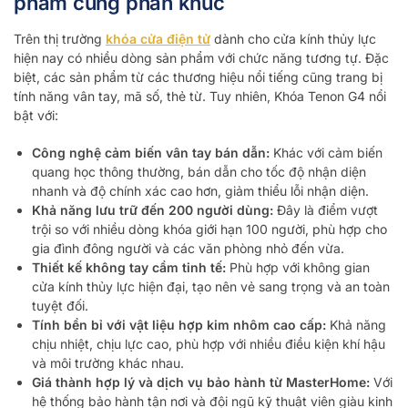
phẩm cùng phân khúc
Trên thị trường
khóa cửa điện tử
dành cho cửa kính thủy lực
hiện nay có nhiều dòng sản phẩm với chức năng tương tự. Đặc
biệt, các sản phẩm từ các thương hiệu nổi tiếng cũng trang bị
tính năng vân tay, mã số, thẻ từ. Tuy nhiên, Khóa Tenon G4 nổi
bật với:
Công nghệ cảm biến vân tay bán dẫn:
Khác với cảm biến
quang học thông thường, bán dẫn cho tốc độ nhận diện
nhanh và độ chính xác cao hơn, giảm thiểu lỗi nhận diện.
Khả năng lưu trữ đến 200 người dùng:
Đây là điểm vượt
trội so với nhiều dòng khóa giới hạn 100 người, phù hợp cho
gia đình đông người và các văn phòng nhỏ đến vừa.
Thiết kế không tay cầm tinh tế:
Phù hợp với không gian
cửa kính thủy lực hiện đại, tạo nên vẻ sang trọng và an toàn
tuyệt đối.
Tính bền bỉ với vật liệu hợp kim nhôm cao cấp:
Khả năng
chịu nhiệt, chịu lực cao, phù hợp với nhiều điều kiện khí hậu
và môi trường khác nhau.
Giá thành hợp lý và dịch vụ bảo hành từ MasterHome:
Với
hệ thống bảo hành tận nơi và đội ngũ kỹ thuật viên giàu kinh