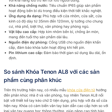
với khả năng lưu trữ lên tới 100 người dùng.
Khả năng chống nước:
Tiêu chuẩn IP65 giúp sản phẩm
hoạt động bền bỉ dù trong điều kiện thời tiết khắc nghiệt.
Ứng dụng đa dạng:
Phù hợp với cửa nhôm, cửa sắt, cửa
kính có độ dày từ 35mm đến 120mm, lý tưởng cho chung
cư, nhà phố, biệt thự, văn phòng hay phòng ngủ.
Vật liệu cao cấp:
Hợp kim nhôm bền bỉ, chống ăn mòn,
mang đến tuổi thọ sản phẩm dài lâu.
Nguồn điện dự phòng:
Cổng USB cho nguồn điện khẩn
cấp, đảm bảo khóa luôn hoạt động khi hết pin.
Pin lithium cao cấp:
Đảm bảo thời gian sử dụng lâu dài, ổn
định.
So sánh Khóa Tenon AL8 với các sản
phẩm cùng phân khúc
Trên thị trường hiện nay, có nhiều mẫu
khóa cửa điện tử
hướng
đến phân khúc nhà ở và văn phòng, tuy nhiên Tenon AL8 nổi
bật với thiết kế tay kéo chữ D tiện dụng, phù hợp với đa số cửa
hiện nay. Khóa có cảm biến vân tay bán dẫn cao cấp hơn so với
loại vân tay quang học thông thường, giúp nâng cao tính bảo