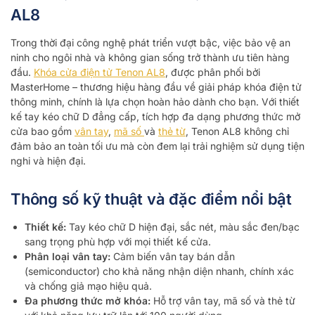
AL8
Trong thời đại công nghệ phát triển vượt bậc, việc bảo vệ an
ninh cho ngôi nhà và không gian sống trở thành ưu tiên hàng
đầu.
Khóa cửa điện tử Tenon AL8
, được phân phối bởi
MasterHome – thương hiệu hàng đầu về giải pháp khóa điện tử
thông minh, chính là lựa chọn hoàn hảo dành cho bạn. Với thiết
kế tay kéo chữ D đẳng cấp, tích hợp đa dạng phương thức mở
cửa bao gồm
vân tay
,
mã số
và
thẻ từ
, Tenon AL8 không chỉ
đảm bảo an toàn tối ưu mà còn đem lại trải nghiệm sử dụng tiện
nghi và hiện đại.
Thông số kỹ thuật và đặc điểm nổi bật
Thiết kế:
Tay kéo chữ D hiện đại, sắc nét, màu sắc đen/bạc
sang trọng phù hợp với mọi thiết kế cửa.
Phân loại vân tay:
Cảm biến vân tay bán dẫn
(semiconductor) cho khả năng nhận diện nhanh, chính xác
và chống giả mạo hiệu quả.
Đa phương thức mở khóa:
Hỗ trợ vân tay, mã số và thẻ từ