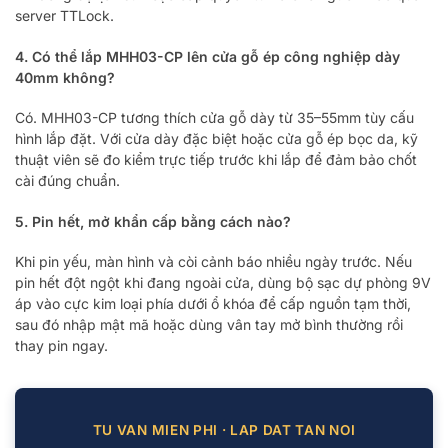
server TTLock.
4. Có thể lắp MHH03-CP lên cửa gỗ ép công nghiệp dày
40mm không?
Có. MHH03-CP tương thích cửa gỗ dày từ 35–55mm tùy cấu
hình lắp đặt. Với cửa dày đặc biệt hoặc cửa gỗ ép bọc da, kỹ
thuật viên sẽ đo kiểm trực tiếp trước khi lắp để đảm bảo chốt
cài đúng chuẩn.
5. Pin hết, mở khẩn cấp bằng cách nào?
Khi pin yếu, màn hình và còi cảnh báo nhiều ngày trước. Nếu
pin hết đột ngột khi đang ngoài cửa, dùng bộ sạc dự phòng 9V
áp vào cực kim loại phía dưới ổ khóa để cấp nguồn tạm thời,
sau đó nhập mật mã hoặc dùng vân tay mở bình thường rồi
thay pin ngay.
TU VAN MIEN PHI · LAP DAT TAN NOI