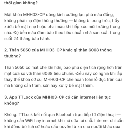
thời gian không?
Mặt khóa MHH03-CP dùng kính cường lực phủ màu đồng,
không phải mạ điện thông thường — không bị bong tróc, trầy
xước bề mặt nhẹ hoặc phai màu khi tiếp xúc môi trường trong
nhà. Độ bền màu đảm bảo theo tiêu chuẩn nhà sản xuất trong
suốt 24 tháng bảo hành.
2. Thân 5050 của MHH03-CP khác gì thân 6068 thông
thường?
Thân 5050 có mặt che lớn hơn, bao phủ diện tích rộng hơn trên
mặt cửa so với thân 6068 tiêu chuẩn. Điều này có nghĩa khi lắp
thay thế khóa cơ cũ, MHH03-CP che hoàn toàn lỗ đục trên cửa
mà không cần trám, sơn hay xử lý bề mặt thêm.
3. App TTLock của MHH03-CP có cần internet liên tục
không?
Không. TTLock kết nối qua Bluetooth trực tiếp từ điện thoại —
không cần WiFi hay internet khi mở cửa tại chỗ. Internet chỉ cần
khi đồng bộ lịch sử hoặc cấp quyền từ xa cho người khác qua