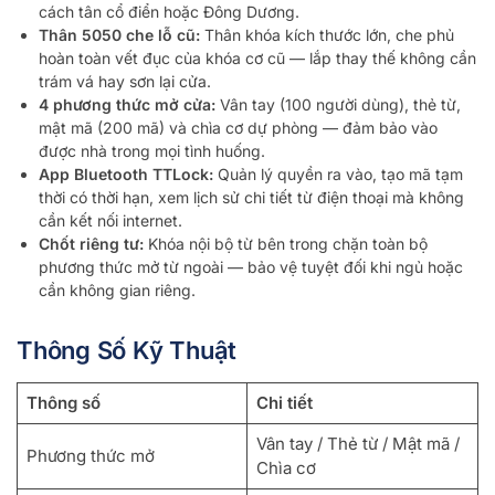
cách tân cổ điển hoặc Đông Dương.
Thân 5050 che lỗ cũ:
Thân khóa kích thước lớn, che phủ
hoàn toàn vết đục của khóa cơ cũ — lắp thay thế không cần
trám vá hay sơn lại cửa.
4 phương thức mở cửa:
Vân tay (100 người dùng), thẻ từ,
mật mã (200 mã) và chìa cơ dự phòng — đảm bảo vào
được nhà trong mọi tình huống.
App Bluetooth TTLock:
Quản lý quyền ra vào, tạo mã tạm
thời có thời hạn, xem lịch sử chi tiết từ điện thoại mà không
cần kết nối internet.
Chốt riêng tư:
Khóa nội bộ từ bên trong chặn toàn bộ
phương thức mở từ ngoài — bảo vệ tuyệt đối khi ngủ hoặc
cần không gian riêng.
Thông Số Kỹ Thuật
Thông số
Chi tiết
Vân tay / Thẻ từ / Mật mã /
Phương thức mở
Chìa cơ