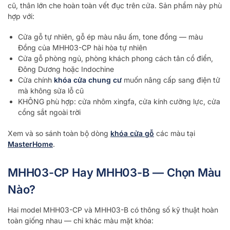
cũ, thân lớn che hoàn toàn vết đục trên cửa. Sản phẩm này phù
hợp với:
Cửa gỗ tự nhiên, gỗ ép màu nâu ấm, tone đồng — màu
Đồng của MHH03-CP hài hòa tự nhiên
Cửa gỗ phòng ngủ, phòng khách phong cách tân cổ điển,
Đông Dương hoặc Indochine
Cửa chính
khóa cửa chung cư
muốn nâng cấp sang điện tử
mà không sửa lỗ cũ
KHÔNG phù hợp: cửa nhôm xingfa, cửa kính cường lực, cửa
cổng sắt ngoài trời
Xem và so sánh toàn bộ dòng
khóa cửa gỗ
các màu tại
MasterHome
.
MHH03-CP Hay MHH03-B — Chọn Màu
Nào?
Hai model MHH03-CP và MHH03-B có thông số kỹ thuật hoàn
toàn giống nhau — chỉ khác màu mặt khóa: