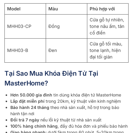
Model
Màu
Phù hợp với
Cửa gỗ tự nhiên,
MHH03-CP
Đồng
tone nâu ấm, tân
cổ điển
Cửa gỗ tối màu,
MHH03-B
Đen
tone lạnh, hiện
đại tối giản
Tại Sao Mua Khóa Điện Tử Tại
MasterHome?
Hơn 50.000 gia đình
tin dùng khóa điện tử MasterHome
Lắp đặt miễn phí
trong 20km, kỹ thuật viên kinh nghiệm
Bảo hành 24 tháng
theo nhà sản xuất, hỗ trợ trong bảo
hành tận nơi
Đổi trả 7 ngày
nếu lỗi kỹ thuật từ nhà sản xuất
100% hàng chính hãng
, đầy đủ hóa đơn và phiếu bảo hành
Giao hàng nhanh:
dưới 5km trong 60 phút, 5–20km trong